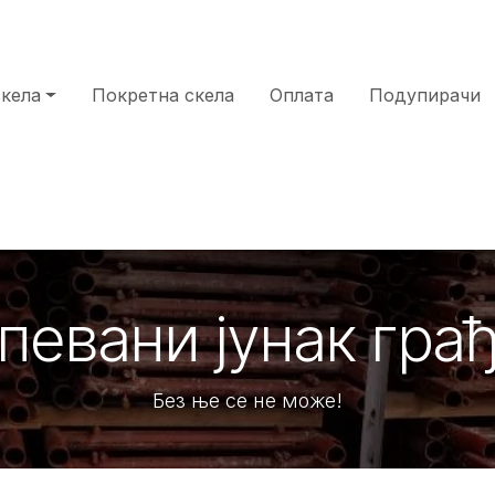
скела
Покретна скела
Оплата
Подупирачи
опевани јунак гра
Без ње се не може!