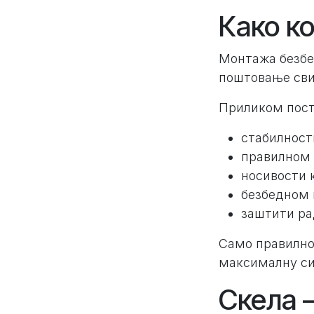
Како к
Монтажа безбе
поштовање сви
Приликом пост
стабилност
правилном 
носивости 
безбедном 
заштити ра
Само правилно
максималну си
Скела 