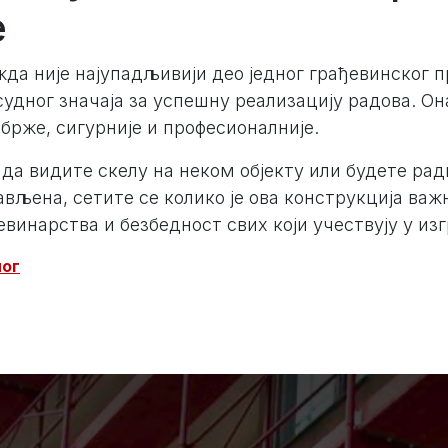
е
да није најупадљивији део једног грађевинског п
есудног значаја за успешну реализацију радова. О
 брже, сигурније и професионалније.
да видите скелу на неком објекту или будете рад
тављена, сетите се колико је ова конструкција важн
винарства и безбедност свих који учествују у из
лог