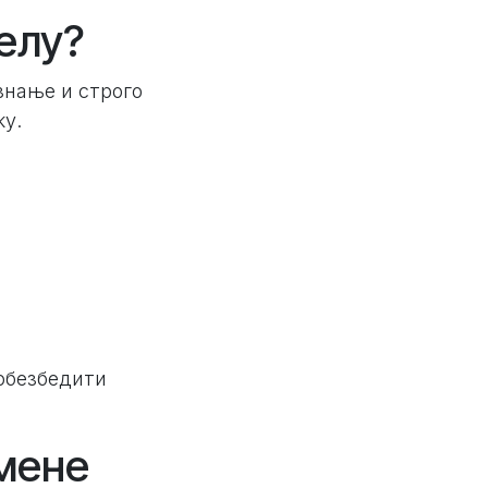
елу?
знање и строго
жу.
обезбедити
мене