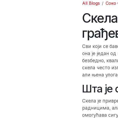
All Blogs
Соко 
Скела
грађе
Сви који се ба
она је један о
безбедно, квал
скела често из
али њена улога 
Шта је 
Скела је привр
радницима, ала
омогућава сиг