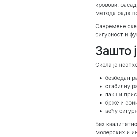
кровови, фасад
метода рада п
Савремене скел
сигурност и ф
Зашто 
Скела је неопх
безбедан р
стабилну р
лакши прис
брже и ефи
већу сигурн
Без квалитетно
молерских и ин