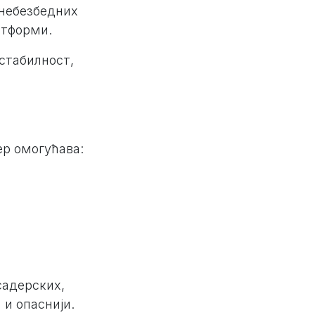
 небезбедних
атформи.
стабилност,
ер омогућава:
садерских,
 и опаснији.