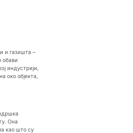
и и газишта –
о обави
кој индустрији,
а око објекта,
подршка
ту. Она
а као што су