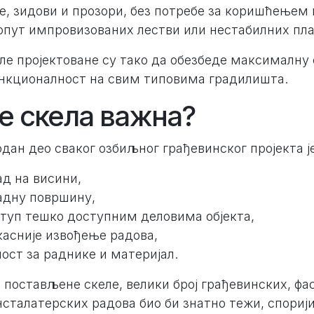
е, зидови и прозори, без потребе за коришћењем
опут импровизованих лестви или нестабилних пл
е пројектоване су тако да обезбеде максималну 
ункционалност на свим типовима градилишта.
је скела важна?
одан део сваког озбиљног грађевинског пројекта ј
ад на висини,
адну површину,
туп тешко доступним деловима објекта,
касније извођење радова,
ост за раднике и материјал.
 постављене скеле, велики број грађевинских, фа
сталатерских радова био би знатно тежи, спорији