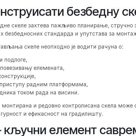
онструисати безбедну ск
дне скеле захтева пажљиво планирање, стручно 
х безбедносних стандарда и упутстава за монта
ављања скеле неопходно је водити рачуна о:
и подлоге,
повезивању елемената,
конструкције,
приступу радним платформама,
дника током рада на висини.
 монтирана и редовно контролисана скела може 
гурност и ефикасност на градилишту.
– кључни елемент савре