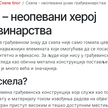
Скеле блог
Скела - неопевани јунак грађевинарства
 – неопевани херој
винарства
ве грађевином знају да скела није само гомила цев
д најважнијих елемената који омогућава да се поса
итетно и ефикасно. За људе који нису у грађевинс
гледа као обична метална конструкција постављен
је много већа и значајнија.
скела?
емена грађевинска конструкција која служи као 
ту и материјалу током извођења радова на објек
уран приступ високим и тешко доступним местим