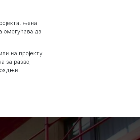
ројекта, њена
на омогућава да
или на пројекту
а за развој
градњи.