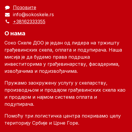
Позовите
info@sokoskele.rs
+38162333355
О нама
Соко Скеле ДОО je један од лидера на тржишту
грађевинских скела, оплата и подупирача. Наша
мисија је да будемо права подршка
инвеститорима у грађевинарству, фасадерима,
извођачима и подизвођачима.
Пружамо заокружену услугу у скеларству,
производњом и продајом грађевинских скела као
и продајом и најмом система оплата и
подупирача.
Помоћу три логистичка центра покривамо целу
територију Србије и Црне Горе.