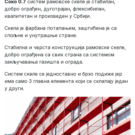
Соко 0.7
систем рамовске скеле је стабилан,
добро ограђен, дуготрајан, флексибилан,
квалитетан и произведен у Србији.
Скела је фарбана потапањем, заштићена је са
спољне и унутрашње стране.
Стабилна и чврста конструкција рамовске скеле,
добро ограђена са свих страна са системом
закључавања газишта и ограда.
Систем скеле се једноставно и брзо подиже јер
има само 3 главна елемента који се склапају један
у други.