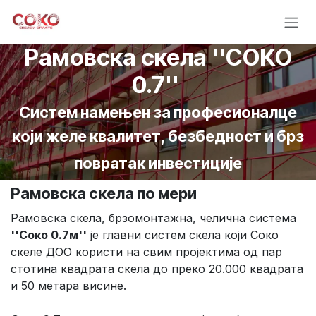
Skip to Content
Рамовска скела ''СОКО
0.7''
Систем намењен за професионалце
који желе квалитет, безбедност и брз
повратак инвестиције
Рамовска скела по мери
Рамовска скела, брзомонтажна, челична система
''Соко 0.7м''
је главни систем скела који Соко
скеле ДОО користи на свим пројектима од пар
стотина квадрата скела до преко 20.000 квадрата
и 50 метара висине.