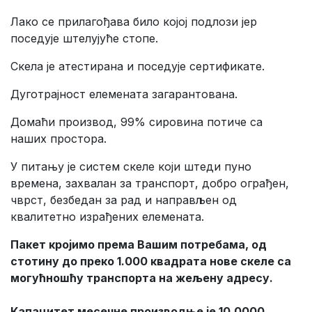
Лако се прилагођава било којој подлози јер
поседује штелујуће стопе.
Скела је атестирана и поседује сертификате.
Дуготрајност елемената загарантована.
Домаћи производ, 99% сировина потиче са
наших простора.
У питању је систем скеле који штеди пуно
времена, захвалан за транспорт, добро ограђен,
чврст, безбедан за рад и направљен од
квалитетно израђених елемената.
Пакет кројимо према Вашим потребама, од
стотину до преко 1.000 квадрата нове скеле са
могућношћу транспорта на жељену адресу.
Капацитет месечне производње је 10.0000