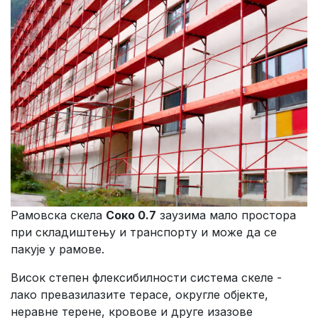
Рамовска скела
Соко 0.7
заузима мало простора
при складиштењу и транспорту и може да се
пакује у рамове.
Висок степен флексибилности система скеле -
лако превазилазите терасе, округле објекте,
неравне терене, кровове и друге изазове