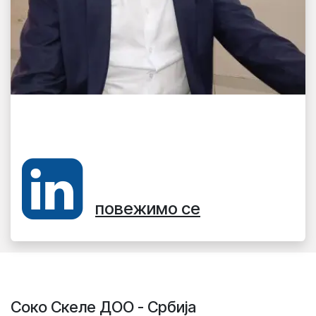
Дарко Милићевић, главни
инжењер
повежимо
се
Соко Скеле ДОО - Србија