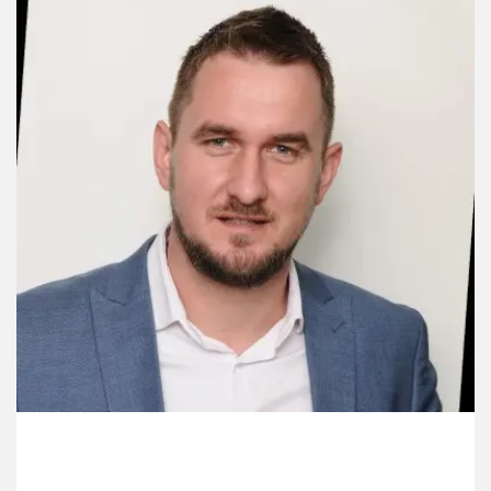
Милош Стевановић,