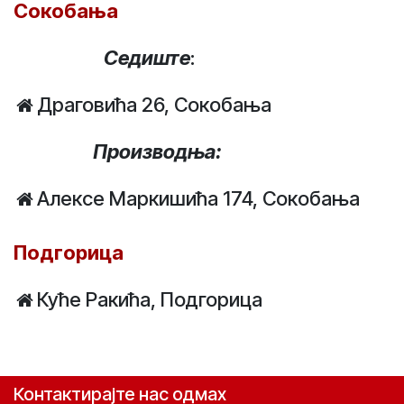
Сокобања
Седиште
:
Драговића 26, Сокобања
Производња:
Алексе Маркишића 174, Сокобања
Подгорица
Куће Ракића, Подгорица
Контактирајте нас одмах