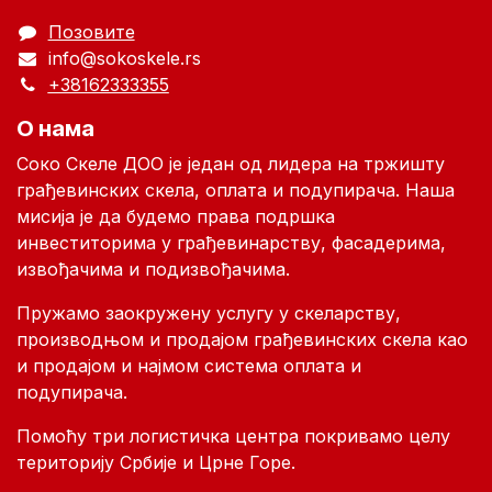
Позовите
info@sokoskele.rs
+38162333355
О нама
Соко Скеле ДОО je један од лидера на тржишту
грађевинских скела, оплата и подупирача. Наша
мисија је да будемо права подршка
инвеститорима у грађевинарству, фасадерима,
извођачима и подизвођачима.
Пружамо заокружену услугу у скеларству,
производњом и продајом грађевинских скела као
и продајом и најмом система оплата и
подупирача.
Помоћу три логистичка центра покривамо целу
територију Србије и Црне Горе.