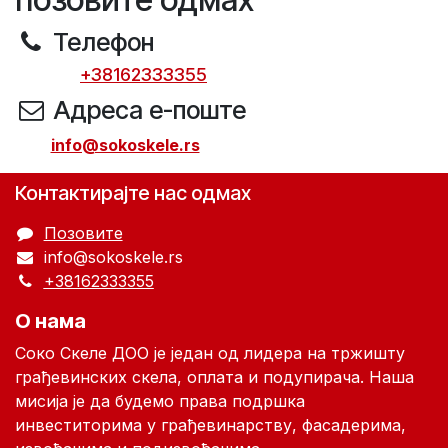
Телефон
+38162333355
Адреса е-поште
​
info@sokoskele.rs
Контактирајте нас одмах
Позовите
info@sokoskele.rs
+38162333355
О нама
Соко Скеле ДОО je један од лидера на тржишту
грађевинских скела, оплата и подупирача. Наша
мисија је да будемо права подршка
инвеститорима у грађевинарству, фасадерима,