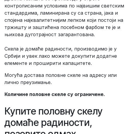
контролисаним условима по највишим светским
стандардима, ламинирана су са страна, јака и
спојена најквалитетнијим лепком који постоји на
тржишту и заштићена посебном фарбом те је и
њихова дуготрајност загарантована.
Скела је домаће радиности, производимо је у
Србији и увек лако можете докупити додатне
елементе и проширити капацитете.
Могућа достава половне скеле на адресу или
лично преузимање.
Количине половне скеле су ограничене.
Купите половну скелу
домаће радиности,
позовите одмах