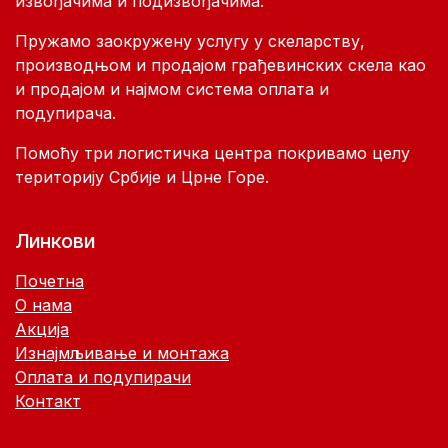
извођачима и подизвођачима.
Пружамо заокружену услугу у скеларству,
производњом и продајом грађевинских скела као
и продајом и најмом система оплата и
подупирача.
Помоћу три логистичка центра покривамо целу
територију Србије и Црне Горе.
Линкови
Почетна
О нама
Акција
Изнајмљивање и монтажа
Оплата и подупирачи
Контакт