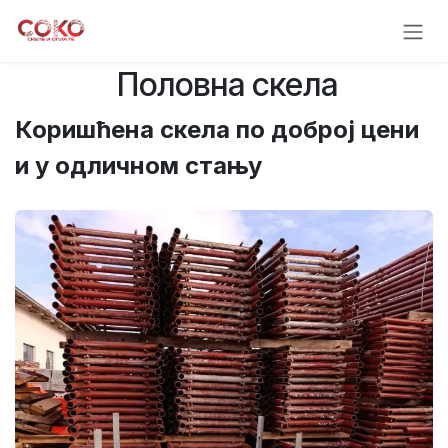
Skip to Content
Половна скела
Коришћена скела по доброј цени
и у одличном стању