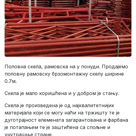
Половна скела, рамовска на у понуди. Продајемо
половну рамовску брзомонтажну скелу ширине
0.7м.
Скела је мало коришћена и у добром је стању.
Скела је произведена је од најквалитетнијих
материјала који се могу наћи на тржишту те је
дуготрајност елемената загарантована и фарбана
је потапањем те је заштићена са спољне и
унутрашње стране.