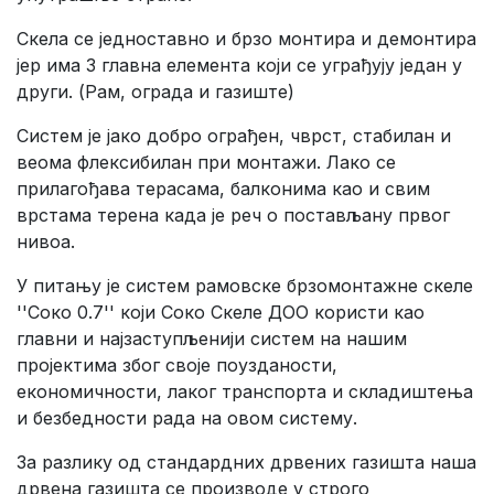
Скела се једноставно и брзо монтира и демонтира
јер има 3 главна елемента који се уграђују један у
други. (Рам, ограда и газиште)
Систем је јако добро ограђен, чврст, стабилан и
веома флексибилан при монтажи. Лако се
прилагођава терасама, балконима као и свим
врстама терена када је реч о постављану првог
нивоа.
У питању је систем рамовске брзомонтажне скеле
''Соко 0.7'' који Соко Скеле ДОО користи као
главни и најзаступљенији систем на нашим
пројектима због своје поузданости,
економичности, лаког транспорта и складиштења
и безбедности рада на овом систему.
За разлику од стандардних дрвених газишта наша
дрвена газишта се производе у строго